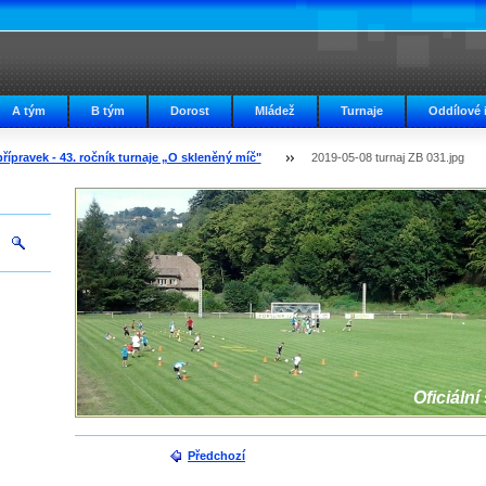
A tým
B tým
Dorost
Mládež
Turnaje
Oddílové 
přípravek - 43. ročník turnaje „O skleněný míč"
2019-05-08 turnaj ZB 031.jpg
Oficiální
Předchozí