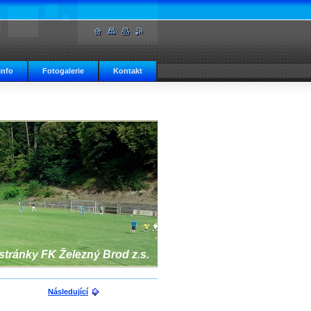
info
Fotogalerie
Kontakt
 stránky FK Železný Brod z.s.
Následující