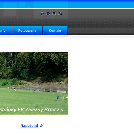
info
Fotogalerie
Kontakt
 stránky FK Železný Brod z.s.
Následující