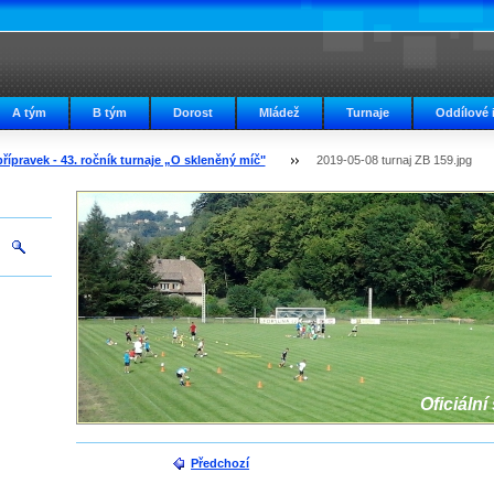
A tým
B tým
Dorost
Mládež
Turnaje
Oddílové 
přípravek - 43. ročník turnaje „O skleněný míč"
2019-05-08 turnaj ZB 159.jpg
Oficiální
Předchozí