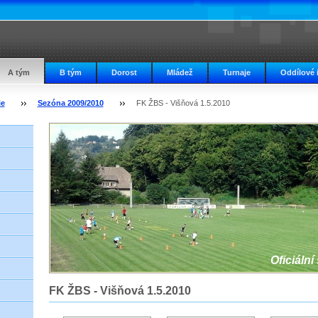
A tým
B tým
Dorost
Mládež
Turnaje
Oddílové 
ie
Sezóna 2009/2010
FK ŽBS - Višňová 1.5.2010
Oficiální
FK ŽBS - Višňová 1.5.2010