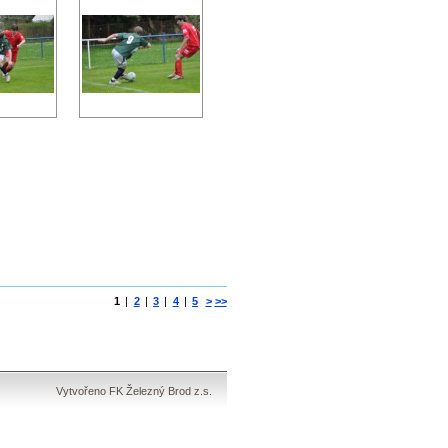
1
|
2
|
3
|
4
|
5
>
>>
Vytvořeno FK Železný Brod z.s.