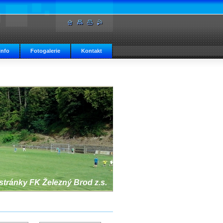
info
Fotogalerie
Kontakt
 stránky FK Železný Brod z.s.