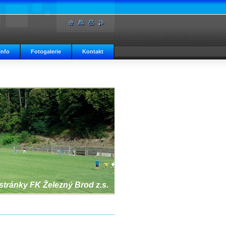
info
Fotogalerie
Kontakt
 stránky FK Železný Brod z.s.