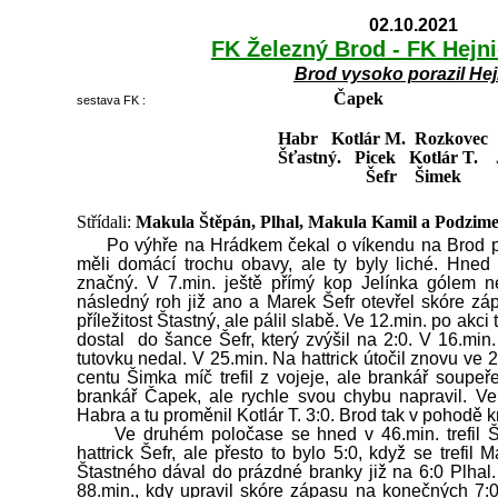
02.10.2021
FK Železný Brod - FK Hejni
Brod
vysoko porazil Hej
Čapek
sestava FK :
Habr Kotlár M. Rozkovec
Šťastný. Picek Kotlár T. J
Šefr Šimek
Střídali:
Makula Štěpán, Plhal, Makula Kamil a Podzim
Po výhře na Hrádkem čekal o víkendu na Brod po
měli domácí trochu obavy, ale ty byly liché. Hned
značný. V 7.min. ještě přímý kop Jelínka gólem n
následný roh již ano a Marek Šefr otevřel skóre zá
příležitost Štastný, ale pálil slabě. Ve 12.min. po akci
dostal do šance Šefr, který zvýšil na 2:0. V 16.min.
tutovku nedal. V 25.min. Na hattrick útočil znovu ve 
centu Šimka míč trefil z vojeje, ale brankář soupeř
brankář Čapek, ale rychle svou chybu napravil. Ve
Habra a tu proměnil Kotlár T. 3:0. Brod tak v pohodě 
Ve druhém poločase se hned v 46.min. trefil Ši
hattrick Šefr, ale přesto to bylo 5:0, když se trefil
Štastného dával do prázdné branky již na 6:0 Plhal. 
88.min., kdy upravil skóre zápasu na konečných 7:0.