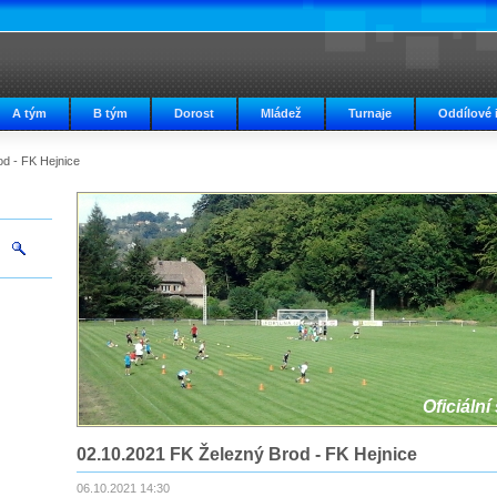
A tým
B tým
Dorost
Mládež
Turnaje
Oddílové 
d - FK Hejnice
Oficiální
02.10.2021 FK Železný Brod - FK Hejnice
06.10.2021 14:30