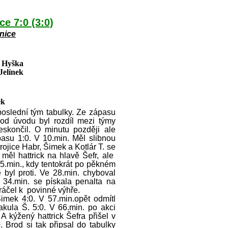
ce 7:0
(3:0)
nice
 Hyška
elínek
ek
slední tým tabulky. Ze zápasu
 od úvodu byl rozdíl mezi týmy
eskončil. O minutu později ale
pasu 1:0. V 10.min. Měl slibnou
 trojice Habr, Šimek a Kotlár T. se
 měl hattrick na hlavě Šefr, ale
25.min., kdy tentokrát po pěkném
e byl proti. Ve 28.min. chyboval
 34.min. se pískala penalta na
kráčel k povinné výhře.
mek 4:0. V 57.min.opět odmítl
 Makula Š. 5:0. V 66.min. po akci
A kýžený hattrick Šefra přišel v
 Brod si tak připsal do tabulky