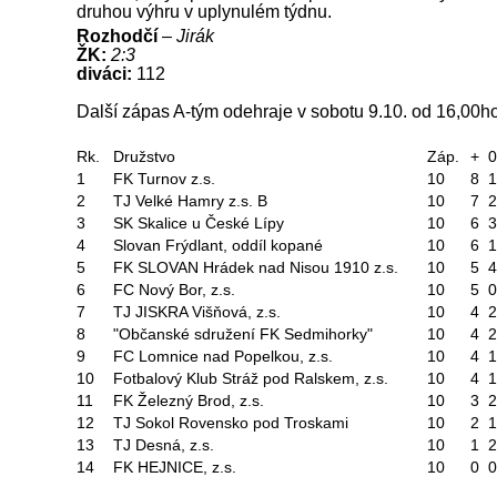
druhou výhru v uplynulém týdnu.
Rozhodčí
–
Jirák
ŽK:
2:3
diváci:
112
Další zápas A-tým odehraje v sobotu 9.10. od 16,00h
Rk.
Družstvo
Záp.
+
0
1
FK Turnov z.s.
10
8
1
2
TJ Velké Hamry z.s. B
10
7
2
3
SK Skalice u České Lípy
10
6
3
4
Slovan Frýdlant, oddíl kopané
10
6
1
5
FK SLOVAN Hrádek nad Nisou 1910 z.s.
10
5
4
6
FC Nový Bor, z.s.
10
5
0
7
TJ JISKRA Višňová, z.s.
10
4
2
8
"Občanské sdružení FK Sedmihorky"
10
4
2
9
FC Lomnice nad Popelkou, z.s.
10
4
1
10
Fotbalový Klub Stráž pod Ralskem, z.s.
10
4
1
11
FK Železný Brod, z.s.
10
3
2
12
TJ Sokol Rovensko pod Troskami
10
2
1
13
TJ Desná, z.s.
10
1
2
14
FK HEJNICE, z.s.
10
0
0