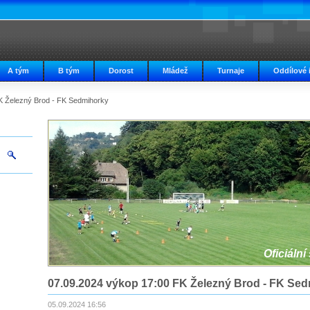
A tým
B tým
Dorost
Mládež
Turnaje
Oddílové 
K Železný Brod - FK Sedmihorky
Oficiální
07.09.2024 výkop 17:00 FK Železný Brod - FK Se
05.09.2024 16:56