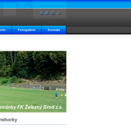
info
Fotogalerie
Kontakt
 stránky FK Železný Brod z.s.
dmihorky