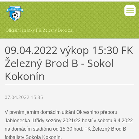
Oficiální stránky FK Železný Brod z.s.
09.04.2022 výkop 15:30 FK
Železný Brod B - Sokol
Kokonín
07.04.2022 15:35
V prvním jarním domácím utkání Okresního přeboru
Jablonecka II.třídy s
ezóny 2021/22
hostí v sobotu 9.4.2022
na domácím stadiónu od 15:30 hod. FK Železný Brod B
fotbalisty Sokola Kokonín.