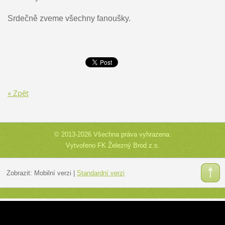
Srdečně zveme všechny fanoušky.
« Zpět
© 2013-2026 Všechna práva vyhrazena.
Vytvořeno FK Železný Brod z.s.
Zobrazit:
Mobilní verzi
|
Standardní verzi