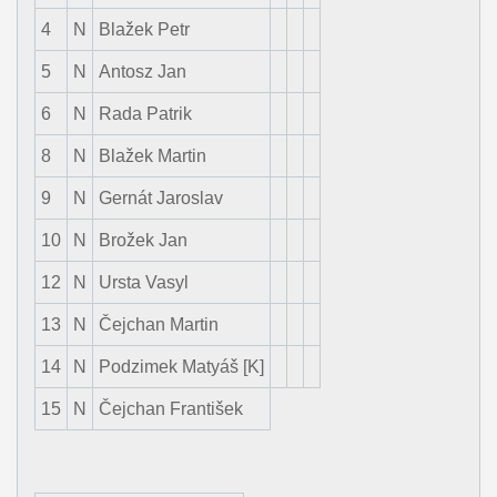
4
N
Blažek Petr
5
N
Antosz Jan
6
N
Rada Patrik
8
N
Blažek Martin
9
N
Gernát Jaroslav
10
N
Brožek Jan
12
N
Ursta Vasyl
13
N
Čejchan Martin
14
N
Podzimek Matyáš [K]
15
N
Čejchan František