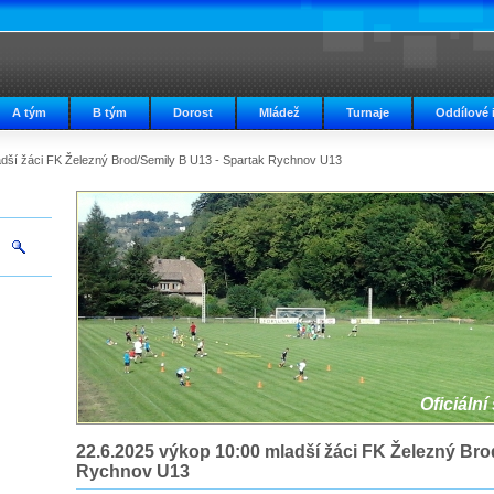
A tým
B tým
Dorost
Mládež
Turnaje
Oddílové 
adší žáci FK Železný Brod/Semily B U13 - Spartak Rychnov U13
Oficiální
22.6.2025 výkop 10:00 mladší žáci FK Železný Bro
Rychnov U13