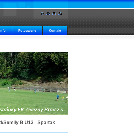
info
Fotogalerie
Kontakt
 stránky FK Železný Brod z.s.
d/Semily B U13 - Spartak