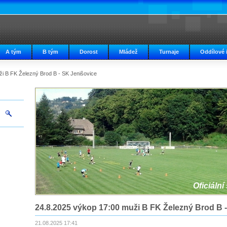
A tým
B tým
Dorost
Mládež
Turnaje
Oddílové 
i B FK Železný Brod B - SK Jenišovice
Oficiální
24.8.2025 výkop 17:00 muži B FK Železný Brod B 
21.08.2025 17:41