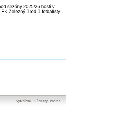
hod s
ezóny 2025/26
hostí v
.
FK Železný Brod B fotbalisty
Vytvořeno FK Železný Brod z.s.