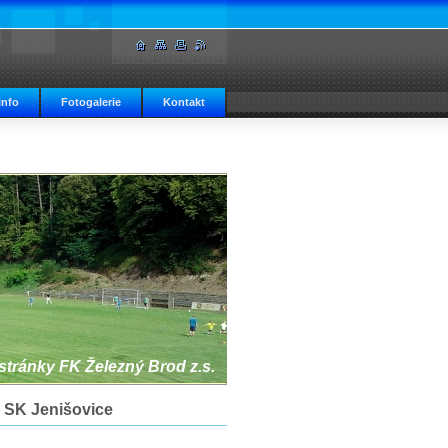
info
Fotogalerie
Kontakt
 stránky FK Železný Brod z.s.
- SK Jenišovice