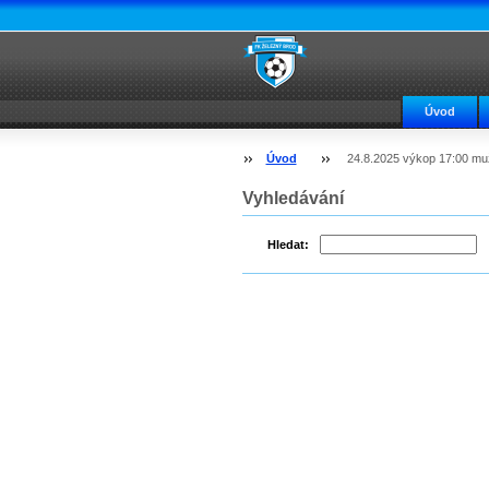
Úvod
Úvod
24.8.2025 výkop 17:00 muž
Vyhledávání
Hledat: