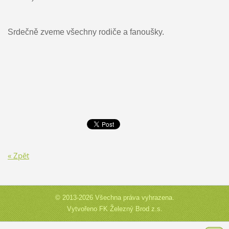
Srdečně zveme všechny rodiče a fanoušky.
« Zpět
© 2013-2026 Všechna práva vyhrazena.
Vytvořeno FK Železný Brod z.s.