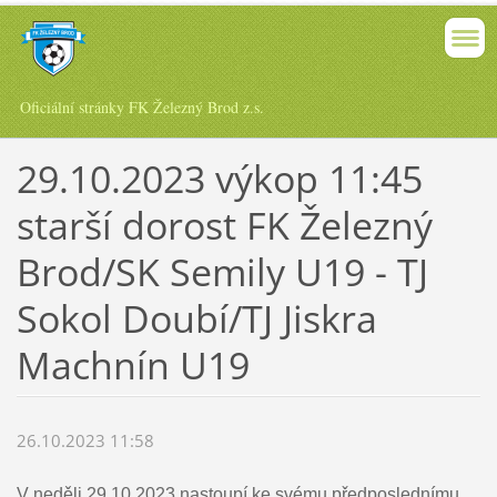
Oficiální stránky FK Železný Brod z.s.
29.10.2023 výkop 11:45
starší dorost FK Železný
Brod/SK Semily U19 - TJ
Sokol Doubí/TJ Jiskra
Machnín U19
26.10.2023 11:58
V neděli 29.10.2023 nastoupí ke svému předposlednímu