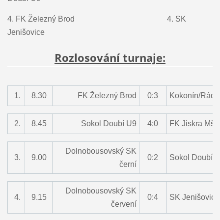
4.
FK Železný Brod
4. SK
Jenišovice
Rozlosování turnaje:
1.
8.30
FK Železný Brod
0:3
Kokonín/Rádl
2.
8.45
Sokol Doubí U9
4:0
FK Jiskra Mš
Dolnobousovský SK
3.
9.00
0:2
Sokol Doubí 
černí
Dolnobousovský SK
4.
9.15
0:4
SK Jenišovice
červení