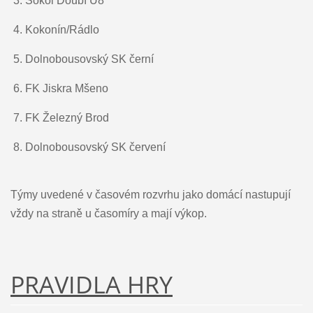
3.
Sokol Doubí U8
4.
Kokonín/Rádlo
5.
Dolnobousovský SK černí
6.
FK Jiskra Mšeno
7.
FK Železný Brod
8.
Dolnobousovský SK červení
Týmy uvedené v časovém rozvrhu jako domácí nastupují
vždy na straně u časomíry a mají výkop.
PRAVIDLA HRY