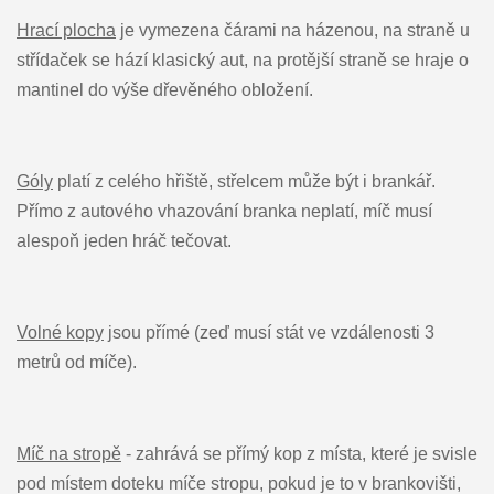
Hrací plocha
je vymezena čárami na házenou, na straně u
střídaček se hází klasický aut, na protější straně se hraje o
mantinel do výše dřevěného obložení.
Góly
platí z celého hřiště, střelcem může být i brankář.
Přímo z autového vhazování branka neplatí, míč musí
alespoň jeden hráč tečovat.
Volné kopy
jsou přímé (zeď musí stát ve vzdálenosti 3
metrů od míče).
Míč na stropě
- zahrává se přímý kop z místa, které je svisle
pod místem doteku míče stropu, pokud je to v brankovišti,