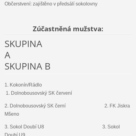
Občerstvení: zajištěno v předsálí sokolovny
Zúčastněná mužstva:
SKUPINA
A
SKUPINA B
1.
Kokonín/Rádlo
1.
Dolnobousovský SK červení
2. Dolnobousovský SK černí
2.
FK Jiskra
Mšeno
3.
Sokol Doubí U8
3.
Sokol
Doubí U9