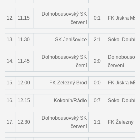
Dolnobousovský SK
12.
11.15
0:1
FK Jiskra Mš
červení
13.
11.30
SK Jenišovice
2:1
Sokol Doubí 
Dolnobousovský SK
Dolnobousovs
14.
11.45
2:0
černí
červení
15.
12.00
FK Železný Brod
0:0
FK Jiskra Mš
16.
12.15
Kokonín/Rádlo
0:7
Sokol Doubí 
Dolnobousovský SK
17.
12.30
1:1
FK Železný B
červení