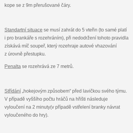
kope se z 9m přerušované čáry.
Standartní situace
se musí zahrát do 5 vteřin (to samé platí
i pro brankáře s rozehráním), při nedodržení tohoto pravidla
získává míč soupeř, který rozehraje autové vhazování
z úrovně přestupku.
Penalta
se rozehrává ze 7 metrů.
Střídání
„hokejovým způsobem“ před lavičkou svého týmu.
V případě vyššího počtu hráčů na hřišti následuje
vyloučení na 2 minuty(v případě vstřelení branky návrat
vyloučeného do hry).