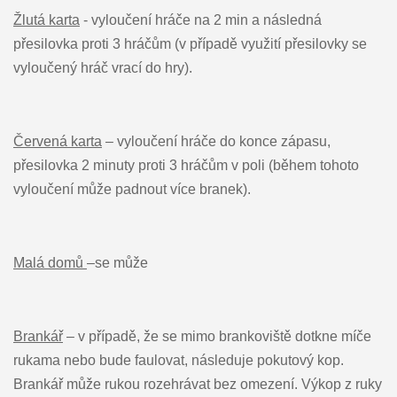
Žlutá karta
- vyloučení hráče na 2 min a následná
přesilovka proti 3 hráčům (v případě využití přesilovky se
vyloučený hráč vrací do hry).
Červená karta
– vyloučení hráče do konce zápasu,
přesilovka 2 minuty proti 3 hráčům v poli (během tohoto
vyloučení může padnout více branek).
Malá domů
–se může
Brankář
– v případě, že se mimo brankoviště dotkne míče
rukama nebo bude faulovat, následuje pokutový kop.
Brankář může rukou rozehrávat bez omezení. Výkop z ruky