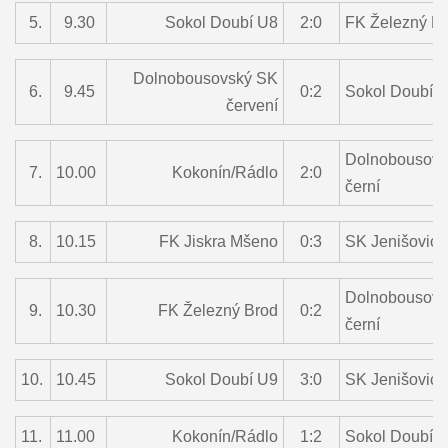
5.
9.30
Sokol Doubí U8
2:0
FK Železný B
Dolnobousovský SK
6.
9.45
0:2
Sokol Doubí 
červení
Dolnobousovs
7.
10.00
Kokonín/Rádlo
2:0
černí
8.
10.15
FK Jiskra Mšeno
0:3
SK Jenišovice
Dolnobousovs
9.
10.30
FK Železný Brod
0:2
černí
10.
10.45
Sokol Doubí U9
3:0
SK Jenišovice
11.
11.00
Kokonín/Rádlo
1:2
Sokol Doubí 