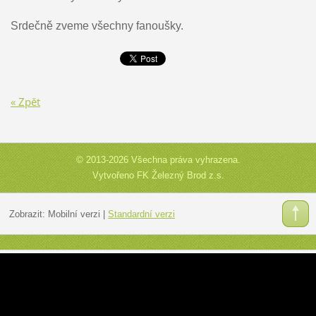
Srdečně zveme všechny fanoušky.
« Zpět
© 2013-2026 Všechna práva vyhrazena.
Vytvořeno FK Železný Brod z.s.
Zobrazit:
Mobilní verzi
|
Standardní verzi