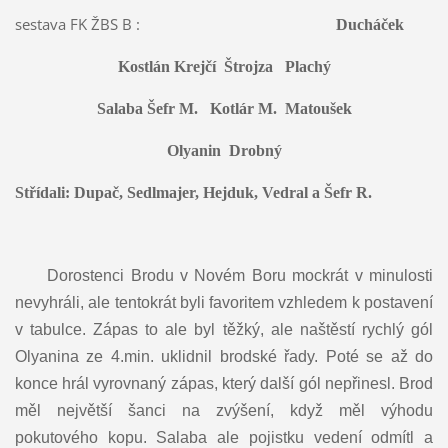
sestava FK ŽBS B :
Ducháček
Kostlán Krejčí Štrojza Plachý
Salaba Šefr M. Kotlár M. Matoušek
Olyanin Drobný
Střídali: Dupač, Sedlmajer, Hejduk, Vedral a Šefr R.
Dorostenci Brodu v Novém Boru mockrát v minulosti
nevyhráli, ale tentokrát byli favoritem vzhledem k postavení
v tabulce. Zápas to ale byl těžký, ale naštěstí rychlý gól
Olyanina ze 4.min. uklidnil brodské řady. Poté se až do
konce hrál vyrovnaný zápas, který další gól nepřinesl. Brod
měl největší šanci na zvýšení, když měl výhodu
pokutového kopu. Salaba ale pojistku vedení odmítl a