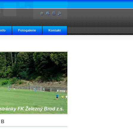
info
Fotogalerie
Kontakt
 stránky FK Železný Brod z.s.
 B