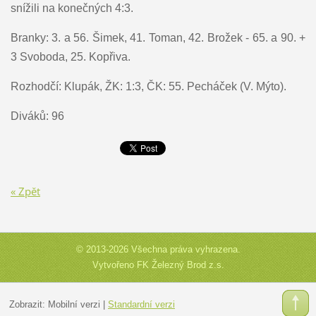
snížili na konečných 4:3.
Branky: 3. a 56. Šimek, 41. Toman, 42. Brožek - 65. a 90. +
3 Svoboda, 25. Kopřiva.
Rozhodčí: Klupák, ŽK: 1:3, ČK: 55. Pecháček (V. Mýto).
Diváků: 96
« Zpět
© 2013-2026 Všechna práva vyhrazena.
Vytvořeno FK Železný Brod z.s.
Zobrazit:
Mobilní verzi
|
Standardní verzi