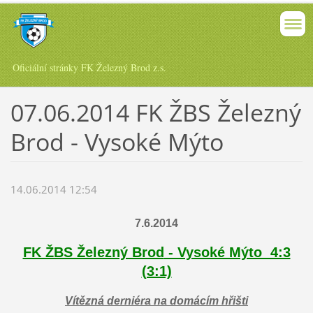
Oficiální stránky FK Železný Brod z.s.
07.06.2014 FK ŽBS Železný
Brod - Vysoké Mýto
14.06.2014 12:54
7.6.2014
FK ŽBS Železný Brod
- Vysoké Mýto 4:3
(3:1)
Vítězná derniéra na domácím hřišti