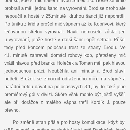
branku, kde si míč našel hlavou Šimek 1:0. Hosté se tímto
probrali a měli jednu šanci na vyrovnání. Brod se z toho ale
nepoučil a hosté v 25.minutě druhou šancí již nepohrdli.
Po úniku z křídla prošel míč vápnem až ke Kopřivovi, který
tečovanou střelou vyrovnal. Navíc nemuselo zůstat jen
u vyrovnání, jenže hosté v další šanci opět selhali. Přišel
tedy před koncem poločasu trest ze strany Brodu. Ve
41. minutě zahrávali domácí rohový kop, přetažený míč
vrátil hlavou před branku Holeček a Toman měl pak hlavou
jednoduchou práci. Neuběhla ani minuta a Brod slavil
potřetí. Brožek se zmocnil odraženého míče na vápně a
parádní trefou dával na poločasových 3:1, byl to také jeho
premiérový gól v divizi. Skóre však mohlo být ještě vyšší,
ale při dorážce z malého vápna trefil Kordík J. pouze
břevno.
Po změně stran přišla pro hosty komplikace, když byl