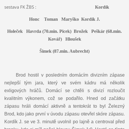
sestava FK ŽBS :
Kordík
Honc Toman Maryško Kordík J.
Holeček Havrda (70.min. Picek) Brožek Peškár (68.min.
Kovář) Hloušek
Šimek (87.min. Aubrecht)
Brod hostil v posledním domácím divizním zápase
nejlepší tým jara, který ve svém kádru má několik
exligových hráčů. Domácí se chtěli s divizí rozloučit
kvalitním výkonem, což se podařilo. Hned od začátku
zápasu hráli domácí aktivně a tentokrát to byl Železný
Brod, kdo jako první v úvodu zápasu otevřel skóre zápasu.
Kordík J. se ve 3. minutě uvolnil po lajně a centroval před