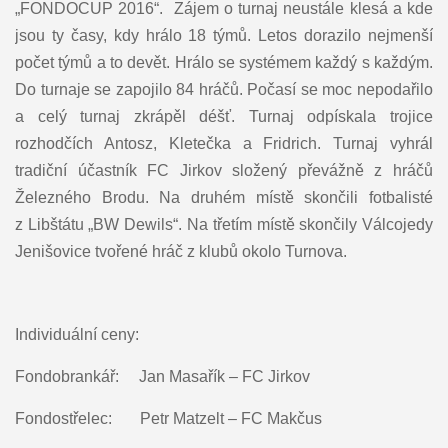
„FONDOCUP 2016“. Zájem o turnaj neustále klesá a kde
jsou ty časy, kdy hrálo 18 týmů. Letos dorazilo nejmenší
počet týmů a to devět. Hrálo se systémem každý s každým.
Do turnaje se zapojilo 84 hráčů. Počasí se moc nepodařilo
a celý turnaj zkrápěl déšť. Turnaj odpískala trojice
rozhodčích Antosz, Kletečka a Fridrich. Turnaj vyhrál
tradiční účastník FC Jirkov složený převážně z hráčů
Železného Brodu. Na druhém místě skončili fotbalisté
z Libštátu „BW Dewils“. Na třetím místě skončily Válcojedy
Jenišovice tvořené hráč z klubů okolo Turnova.
Individuální ceny:
Fondobrankář: Jan Masařík – FC Jirkov
Fondostřelec: Petr Matzelt – FC Makčus