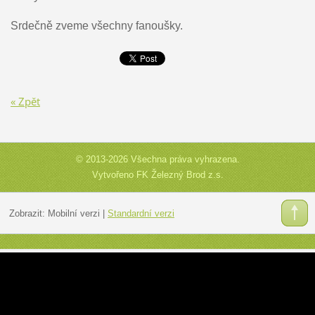
Srdečně zveme všechny fanoušky.
« Zpět
© 2013-2026 Všechna práva vyhrazena.
Vytvořeno FK Železný Brod z.s.
Zobrazit:
Mobilní verzi
|
Standardní verzi