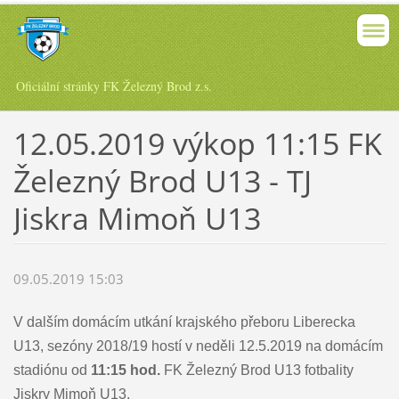
Oficiální stránky FK Železný Brod z.s.
12.05.2019 výkop 11:15 FK
Železný Brod U13 - TJ
Jiskra Mimoň U13
09.05.2019 15:03
V dalším domácím utkání krajského přeboru Liberecka
U13, sezóny 2018/19 hostí v neděli 12.5.2019 na domácím
stadiónu od
11:15 hod.
FK Železný Brod U13 fotbality
Jiskry Mimoň U13.