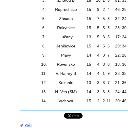
3.
Ž. Brod B
16
10
1
5
51: 33
4.
Ruprechtice
15
9
2
4
46: 28
5.
Zásada
15
7
5
3
32: 24
6.
Rokytnice
15
5
5
5
28: 30
7.
Lučany
13
5
3
5
17: 24
8.
Jeníšovice
15
4
5
6
29: 34
9.
Plavy
14
4
3
7
22: 28
10.
Rovensko
15
4
3
8
18: 36
11.
V. Hamry B
14
4
1
9
28: 38
12.
Kokonín
13
3
3
7
21: 36
13.
N. Ves (SM)
14
3
3
8
24: 44
14.
Víchová
15
2
2
11
20: 46
Zpět