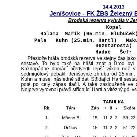
14.4.2013
Jeníšovice - FK ŽBS Železný 
Brodská rezerva vyhrála v Je
Kopal
Halama Mařík (65.min. Hlubuče
Pala Kuhn (25.min. Hartl) Maku
Bezstarosta)
Hadač Šefr
Přestože hrála brodská rezerva ve stejný čas jako 
sestavě. To bylo také na hřišti znát a Brod by
Každopádně domácí předvedli lepší výkon než v 
sedmigólový debakl. Jenišovice zhruba od 25.min. ve
Kuhn a musel následně střídat. Střídající Hartl sest
poté po celý zápas tlačil. A také zaslouženě ve 
Nejprve vyrovnal právě střídající Hartl a vítězný gól vs
TABULKA
Rk.
Tým
Záp
+
0
-
Skóre
1.
Mšeno B
15
11
2
2
59: 23
2.
Držkov
15
11
2
2
51: 22