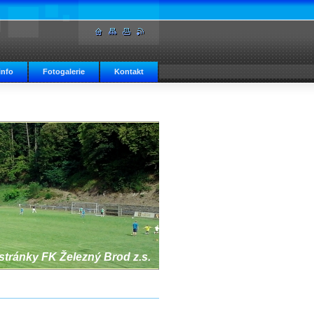
info
Fotogalerie
Kontakt
 stránky FK Železný Brod z.s.