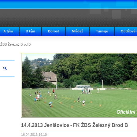
A tým
B tým
Dorost
Mládež
Turnaje
Oddílové 
K ŽBS Železný Brod B
Oficiální
14.4.2013 Jeníšovice - FK ŽBS Železný Brod B
16.04.2013 19:10