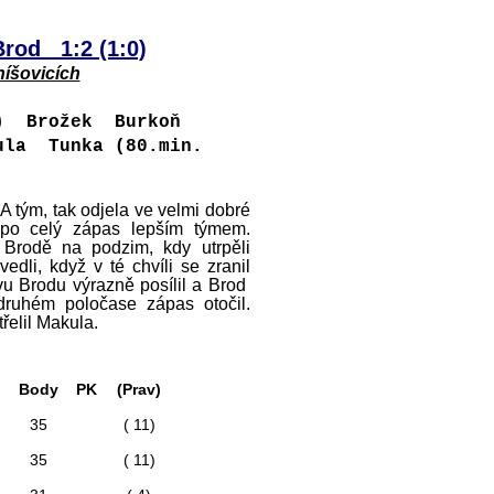
Brod 1:2 (1:0)
níšovicích
k) Brožek Burkoň
la Tunka (80.min.
A tým, tak odjela ve velmi dobré
l po celý zápas lepším týmem.
Brodě na podzim, kdy utrpěli
dli, když v té chvíli se zranil
avu Brodu výrazně posílil a Brod
druhém poločase zápas otočil.
třelil Makula.
Body
PK
(Prav)
35
( 11)
35
( 11)