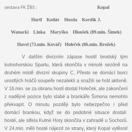
sestava FK ŽBS :
Kopal
Hartl Kotlár Hozda Kordík J.
Wanacki Linka Maryško Hloušek (89.min. Šimek)
Havel (73.min. Kovář) Holeček (86.min. Brožek)
V dalším divizním zápase hostil brodský tým
kutnohorskou Spartu, která skončila v minulé sezóně na
druhém místě divizní skupiny C. Přesto se domácí borci
urostlých hráčů soupeře nezalekli a snažili se hrát aktivně.
V 16.min. se za obranu hostí dostal Holeček, ale zakončení
z nadějné pozice bylo slabé a brankáře Šimona nemohlo
překvapit. O minutu později bylo nebezpečno i před
domácí brankou, když se do podobné situace dostali
hosté, ale střela Kutné Hory skončila v zahradě u Sochorů.
V 24.min. měli hosté nájezd ze strany, který Kopal vytěsnil