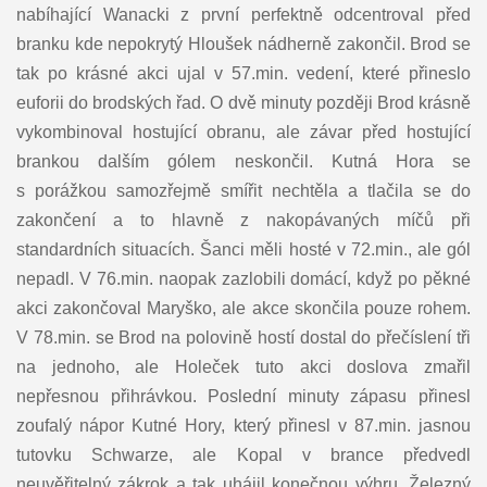
nabíhající Wanacki z první perfektně odcentroval před
branku kde nepokrytý Hloušek nádherně zakončil. Brod se
tak po krásné akci ujal v 57.min. vedení, které přineslo
euforii do brodských řad. O dvě minuty později Brod krásně
vykombinoval hostující obranu, ale závar před hostující
brankou dalším gólem neskončil. Kutná Hora se
s porážkou samozřejmě smířit nechtěla a tlačila se do
zakončení a to hlavně z nakopávaných míčů při
standardních situacích. Šanci měli hosté v 72.min., ale gól
nepadl. V 76.min. naopak zazlobili domácí, když po pěkné
akci zakončoval Maryško, ale akce skončila pouze rohem.
V 78.min. se Brod na polovině hostí dostal do přečíslení tři
na jednoho, ale Holeček tuto akci doslova zmařil
nepřesnou přihrávkou. Poslední minuty zápasu přinesl
zoufalý nápor Kutné Hory, který přinesl v 87.min. jasnou
tutovku Schwarze, ale Kopal v brance předvedl
neuvěřitelný zákrok a tak uhájil konečnou výhru. Železný