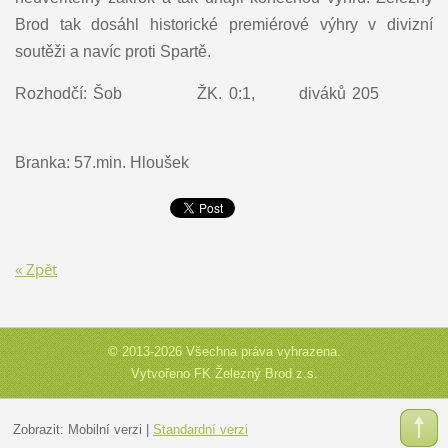
Brod tak dosáhl historické premiérové výhry v divizní
soutěži a navíc proti Spartě.
Rozhodčí: Šob ŽK. 0:1, diváků 205
Branka: 57.min. Hloušek
« Zpět
© 2013-2026 Všechna práva vyhrazena.
Vytvořeno FK Železný Brod z.s.
Zobrazit:
Mobilní verzi
|
Standardní verzi