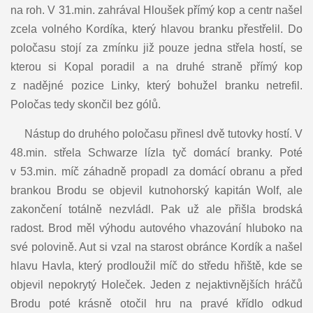
na roh. V 31.min. zahrával Hloušek přímý kop a centr našel
zcela volného Kordíka, který hlavou branku přestřelil. Do
poločasu stojí za zmínku již pouze jedna střela hostí, se
kterou si Kopal poradil a na druhé straně přímý kop
z nadějné pozice Linky, který bohužel branku netrefil.
Poločas tedy skončil bez gólů.
Nástup do druhého poločasu přinesl dvě tutovky hostí. V
48.min. střela Schwarze lízla tyč domácí branky. Poté
v 53.min. míč záhadně propadl za domácí obranu a před
brankou Brodu se objevil kutnohorský kapitán Wolf, ale
zakončení totálně nezvládl. Pak už ale přišla brodská
radost. Brod měl výhodu autového vhazování hluboko na
své polovině. Aut si vzal na starost obránce Kordík a našel
hlavu Havla, který prodloužil míč do středu hřiště, kde se
objevil nepokrytý Holeček. Jeden z nejaktivnějších hráčů
Brodu poté krásně otočil hru na pravé křídlo odkud