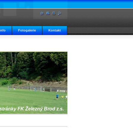
info
Fotogalerie
Kontakt
 stránky FK Železný Brod z.s.