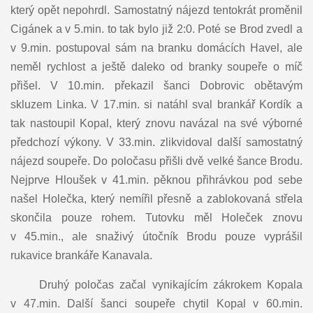
který opět nepohrdl. Samostatný nájezd tentokrát proměnil
Cigánek a v 5.min. to tak bylo již 2:0. Poté se Brod zvedl a
v 9.min. postupoval sám na branku domácích Havel, ale
neměl rychlost a ještě daleko od branky soupeře o míč
přišel. V 10.min. překazil šanci Dobrovic obětavým
skluzem Linka. V 17.min. si natáhl sval brankář Kordík a
tak nastoupil Kopal, který znovu navázal na své výborné
předchozí výkony. V 33.min. zlikvidoval další samostatný
nájezd soupeře. Do poločasu přišli dvě velké šance Brodu.
Nejprve Hloušek v 41.min. pěknou přihrávkou pod sebe
našel Holečka, který nemířil přesně a zablokovaná střela
skončila pouze rohem. Tutovku měl Holeček znovu
v 45.min., ale snaživý útočník Brodu pouze vyprášil
rukavice brankáře Kanavala.
Druhý poločas začal vynikajícím zákrokem Kopala
v 47.min. Další šanci soupeře chytil Kopal v 60.min.