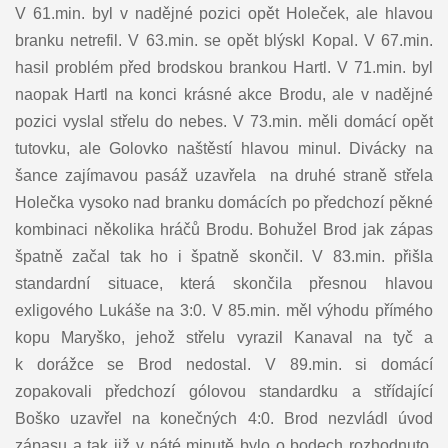
V 61.min. byl v nadějné pozici opět Holeček, ale hlavou
branku netrefil. V 63.min. se opět blýskl Kopal. V 67.min.
hasil problém před brodskou brankou Hartl. V 71.min. byl
naopak Hartl na konci krásné akce Brodu, ale v nadějné
pozici vyslal střelu do nebes. V 73.min. měli domácí opět
tutovku, ale Golovko naštěstí hlavou minul. Divácky na
šance zajímavou pasáž uzavřela na druhé straně střela
Holečka vysoko nad branku domácích po předchozí pěkné
kombinaci několika hráčů Brodu. Bohužel Brod jak zápas
špatně začal tak ho i špatně skončil. V 83.min. přišla
standardní situace, která skončila přesnou hlavou
exligového Lukáše na 3:0. V 85.min. měl výhodu přímého
kopu Maryško, jehož střelu vyrazil Kanaval na tyč a
k dorážce se Brod nedostal. V 89.min. si domácí
zopakovali předchozí gólovou standardku a střídající
Boško uzavřel na konečných 4:0. Brod nezvládl úvod
zápasu a tak již v páté minutě bylo o bodech rozhodnuto.