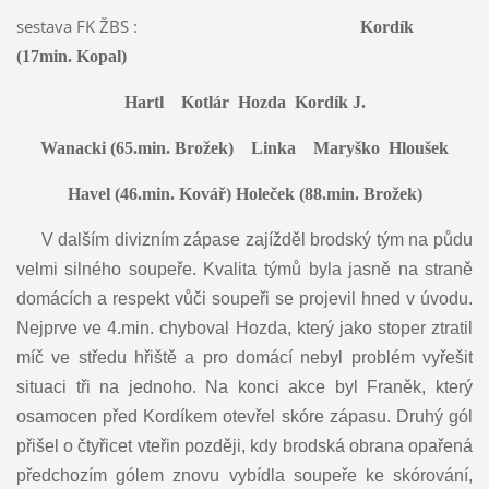
sestava FK ŽBS :
Kordík
(17min. Kopal)
Hartl Kotlár Hozda Kordík J.
Wanacki (65.min. Brožek) Linka Maryško Hloušek
Havel (46.min. Kovář) Holeček (88.min. Brožek)
V dalším divizním zápase zajížděl brodský tým na půdu
velmi silného soupeře. Kvalita týmů byla jasně na straně
domácích a respekt vůči soupeři se projevil hned v úvodu.
Nejprve ve 4.min. chyboval Hozda, který jako stoper ztratil
míč ve středu hřiště a pro domácí nebyl problém vyřešit
situaci tři na jednoho. Na konci akce byl Franěk, který
osamocen před Kordíkem otevřel skóre zápasu. Druhý gól
přišel o čtyřicet vteřin později, kdy brodská obrana opařená
předchozím gólem znovu vybídla soupeře ke skórování,