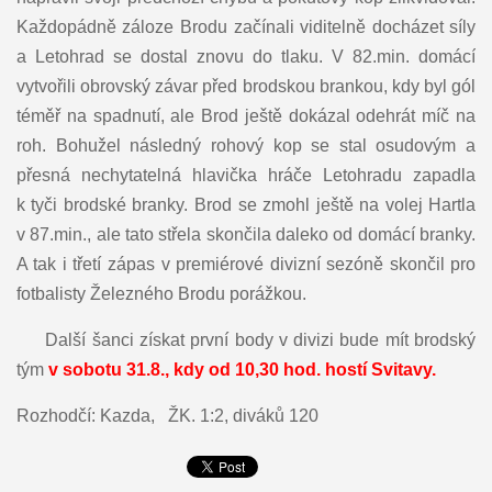
Každopádně záloze Brodu začínali viditelně docházet síly
a Letohrad se dostal znovu do tlaku. V 82.min. domácí
vytvořili obrovský závar před brodskou brankou, kdy byl gól
téměř na spadnutí, ale Brod ještě dokázal odehrát míč na
roh. Bohužel následný rohový kop se stal osudovým a
přesná nechytatelná hlavička hráče Letohradu zapadla
k tyči brodské branky. Brod se zmohl ještě na volej Hartla
v 87.min., ale tato střela skončila daleko od domácí branky.
A tak i třetí zápas v premiérové divizní sezóně skončil pro
fotbalisty Železného Brodu porážkou.
Další šanci získat první body v divizi bude mít brodský
tým
v sobotu 31.8., kdy od 10,30 hod. hostí Svitavy.
Rozhodčí: Kazda, ŽK. 1:2, diváků 120