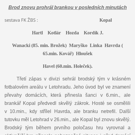
Brod znovu prohrál brankou v posledních minutách
sestava FK ŽBS :
Kopal
Hartl Kotlár Hozda Kordík J.
Wanacki (85. min. Brožek) Maryško Linka Havrda (
65.min. Kovář) Hloušek
Havel (60.min. Holeček).
Třetí zápas v divizi sehrál brodský tým v krásném
fotbalovém areálu v Letohradu. Jeho úvod byl ve znamení
převahy domácích, která přinesla šanci v 6.min., ale
brankář Kopal předvedl skvělý zákrok. Hosté se osmělili
v 10.min., kdy střílel Havrda, ale branku netrefil. Další
tutovku měl Letohrad v 26.min., ale Kopal byl znovu skvělý.
Brodský tým během prvního poločasu hru vyrovnal a