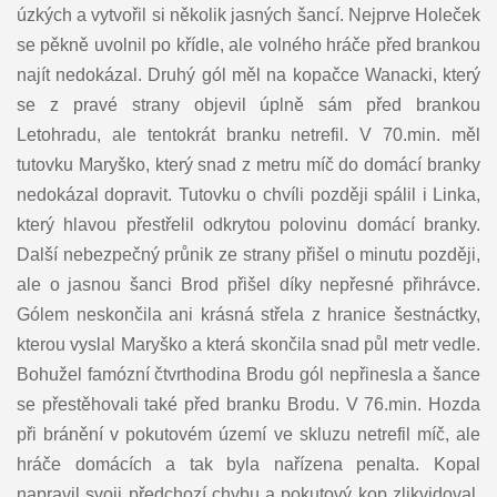
úzkých a vytvořil si několik jasných šancí. Nejprve Holeček
se pěkně uvolnil po křídle, ale volného hráče před brankou
najít nedokázal. Druhý gól měl na kopačce Wanacki, který
se z pravé strany objevil úplně sám před brankou
Letohradu, ale tentokrát branku netrefil. V 70.min. měl
tutovku Maryško, který snad z metru míč do domácí branky
nedokázal dopravit. Tutovku o chvíli později spálil i Linka,
který hlavou přestřelil odkrytou polovinu domácí branky.
Další nebezpečný průnik ze strany přišel o minutu později,
ale o jasnou šanci Brod přišel díky nepřesné přihrávce.
Gólem neskončila ani krásná střela z hranice šestnáctky,
kterou vyslal Maryško a která skončila snad půl metr vedle.
Bohužel famózní čtvrthodina Brodu gól nepřinesla a šance
se přestěhovali také před branku Brodu. V 76.min. Hozda
při bránění v pokutovém území ve skluzu netrefil míč, ale
hráče domácích a tak byla nařízena penalta. Kopal
napravil svoji předchozí chybu a pokutový kop zlikvidoval.