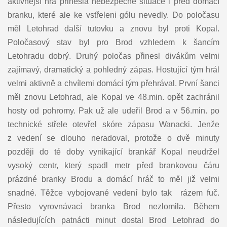
aktivnější hra přinesla nebezpečné situace i před domácí
branku, které ale ke vstřeleni gólu nevedly. Do poločasu
měl Letohrad další tutovku a znovu byl proti Kopal.
Poločasový stav byl pro Brod vzhledem k šancím
Letohradu dobrý. Druhý poločas přinesl divákům velmi
zajímavý, dramatický a pohledný zápas. Hostující tým hrál
velmi aktivně a chvílemi domácí tým přehrával. První šanci
měl znovu Letohrad, ale Kopal ve 48.min. opět zachránil
hosty od pohromy. Pak už ale udeřil Brod a v 56.min. po
technické střele otevřel skóre zápasu Wanacki. Jenže
z vedení se dlouho neradoval, protože o dvě minuty
později do té doby vynikající brankář Kopal neudržel
vysoký centr, který spadl metr před brankovou čáru
prázdné branky Brodu a domácí hráč to měl již velmi
snadné. Těžce vybojované vedení bylo tak rázem fuč.
Přesto vyrovnávací branka Brod nezlomila. Během
následujících patnácti minut dostal Brod Letohrad do