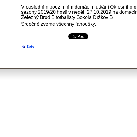
V posledním podzimním domácím utkání Okresního pře
s
ezóny 2019/20
hostí v neděli 27.10.2019 na domácí
Železný Brod B fotbalisty Sokola Držkov B
Srdečně zveme všechny fanoušky.
Zpět