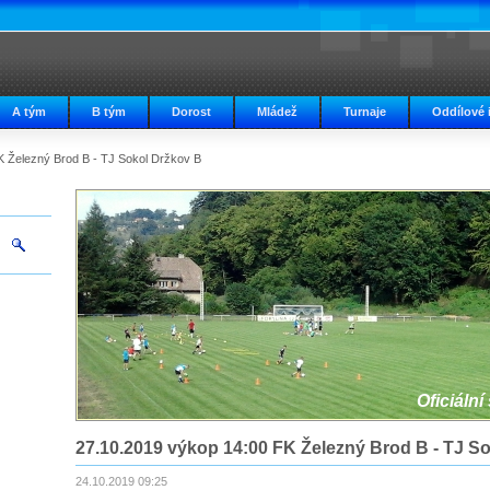
A tým
B tým
Dorost
Mládež
Turnaje
Oddílové 
K Železný Brod B - TJ Sokol Držkov B
Oficiální
27.10.2019 výkop 14:00 FK Železný Brod B - TJ S
24.10.2019 09:25