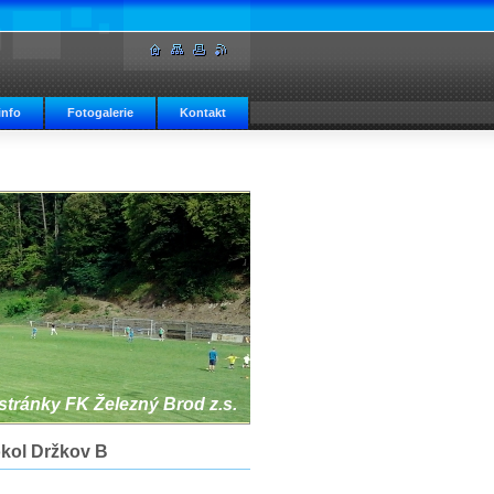
info
Fotogalerie
Kontakt
 stránky FK Železný Brod z.s.
okol Držkov B