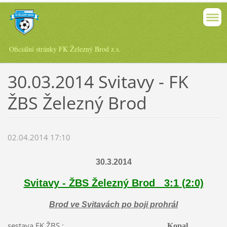
Oficiální stránky FK Železný Brod z.s.
30.03.2014 Svitavy - FK
ŽBS Železný Brod
02.04.2014 17:10
30.3.2014
Svitavy - ŽBS Železný Brod
3:1 (2:0)
Brod ve Svitavách po boji prohrál
sestava FK ŽBS :
Kopal