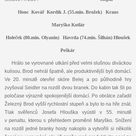
Honc Kovář Kordík J. (55.min. Brožek) Kraus
Maryško Kotlár
Holeček (80.min. Olyanin) Havrda (74.min. Šilhán) Hloušek
Peškár
Hrálo se vyrovnané utkání před velmi slušnou diváckou
kulisou. Brod nehrál špatně, ale produktivnější byli domácí.
Ve 20. minutě otevřel skóre Belej a po půlhodině hry
zvyšoval Seidler na rozdíl dvou branek. Do kabin tak šli po
poločase výrazně spokojenější domácí. Po obrátce zařadil
Železný Brod vyšší rychlostní stupeň a bylo to na hře znát.
Tlak svěřenců Josefa Hlouška vyústil v 55. minutě
v penaltu, kterou s přehledem proměnil Maryško. Snížení
na rozdíl jedné branky hosty nakoplo a vytvořili si několik