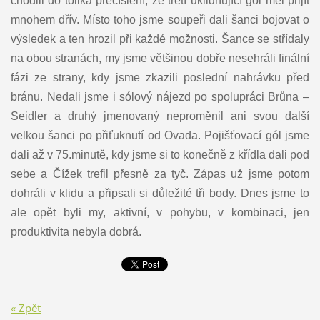
chodili do tolika přečíslení, že třetí uklidňující gól měl přijít
mnohem dřív. Místo toho jsme soupeři dali šanci bojovat o
výsledek a ten hrozil při každé možnosti. Šance se střídaly
na obou stranách, my jsme většinou dobře nesehráli finální
fázi ze strany, kdy jsme zkazili poslední nahrávku před
bránu. Nedali jsme i sólový nájezd po spolupráci Brůna –
Seidler a druhý jmenovaný neproměnil ani svou další
velkou šanci po přiťuknutí od Ovada. Pojišťovací gól jsme
dali až v 75.minutě, kdy jsme si to konečně z křídla dali pod
sebe a Čížek trefil přesně za tyč. Zápas už jsme potom
dohráli v klidu a připsali si důležité tři body. Dnes jsme to
ale opět byli my, aktivní, v pohybu, v kombinaci, jen
produktivita nebyla dobrá.
« Zpět