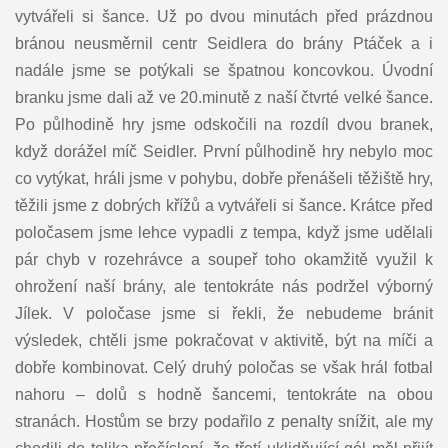
vytvářeli si šance. Už po dvou minutách před prázdnou
bránou neusměrnil centr Seidlera do brány Ptáček a i
nadále jsme se potýkali se špatnou koncovkou. Úvodní
branku jsme dali až ve 20.minutě z naší čtvrté velké šance.
Po půlhodině hry jsme odskočili na rozdíl dvou branek,
když dorážel míč Seidler. První půlhodině hry nebylo moc
co vytýkat, hráli jsme v pohybu, dobře přenášeli těžiště hry,
těžili jsme z dobrých křížů a vytvářeli si šance. Krátce před
poločasem jsme lehce vypadli z tempa, když jsme udělali
pár chyb v rozehrávce a soupeř toho okamžitě využil k
ohrožení naší brány, ale tentokráte nás podržel výborný
Jílek. V poločase jsme si řekli, že nebudeme bránit
výsledek, chtěli jsme pokračovat v aktivitě, být na míči a
dobře kombinovat. Celý druhý poločas se však hrál fotbal
nahoru – dolů s hodně šancemi, tentokráte na obou
stranách. Hostům se brzy podařilo z penalty snížit, ale my