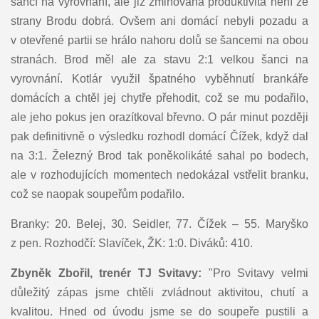
šancí na vyrovnání, ale již zmiňovaná produktivita není ze
strany Brodu dobrá. Ovšem ani domácí nebyli pozadu a
v otevřené partii se hrálo nahoru dolů se šancemi na obou
stranách. Brod měl ale za stavu 2:1 velkou šanci na
vyrovnání. Kotlár využil špatného vyběhnutí brankáře
domácích a chtěl jej chytře přehodit, což se mu podařilo,
ale jeho pokus jen orazítkoval břevno. O pár minut později
pak definitivně o výsledku rozhodl domácí Čížek, když dal
na 3:1. Železný Brod tak poněkolikáté sahal po bodech,
ale v rozhodujících momentech nedokázal vstřelit branku,
což se naopak soupeřům podařilo.
Branky: 20. Belej, 30. Seidler, 77. Čížek – 55. Maryško
z pen. Rozhodčí: Slavíček, ŽK: 1:0. Diváků: 410.
Zbyněk Zbořil, trenér TJ Svitavy:
"Pro Svitavy velmi
důležitý zápas jsme chtěli zvládnout aktivitou, chutí a
kvalitou. Hned od úvodu jsme se do soupeře pustili a