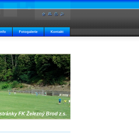
info
Fotogalerie
Kontakt
 stránky FK Železný Brod z.s.