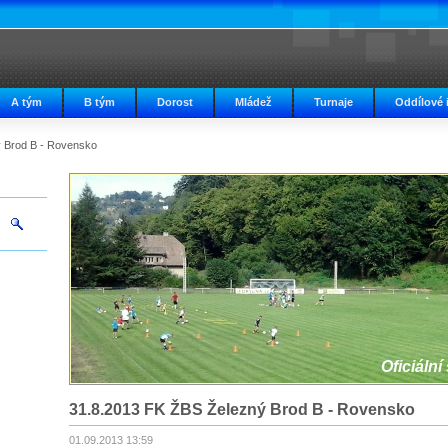
A tým
B tým
Dorost
Mládež
Turnaje
Oddílové 
 Brod B - Rovensko
Oficiální
31.8.2013 FK ŽBS Železný Brod B - Rovensko
01.09.2013 13:59