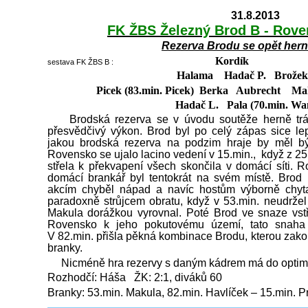
31.8.2013
FK ŽBS Železný Brod B - Rove
Rezerva Brodu
se opět hern
Kordík
sestava FK ŽBS B :
Halama Hadač P. Brožek
Picek (83.min. Picek) Berka Aubrecht Maku
Hadač L. Pala (70.min. Wa
Brodská rezerva se v úvodu soutěže herně tráp
přesvědčivý výkon. Brod byl po celý zápas sice l
jakou brodská rezerva na podzim hraje by měl být
Rovensko se ujalo lacino vedení v 15.min., když z 2
střela k překvapení všech skončila v domácí síti. R
domácí brankář byl tentokrát na svém místě. Brod
akcím chyběl nápad a navíc hostům výborně chyta
paradoxně strůjcem obratu, když v 53.min. neudržel 
Makula dorážkou vyrovnal. Poté Brod ve snaze vstře
Rovensko k jeho pokutovému území, tato snaha 
V 82.min. přišla pěkná kombinace Brodu, kterou zako
branky.
Nicméně hra rezervy s daným kádrem má do optimál
Rozhodčí: Háša ŽK: 2:1, diváků 60
Branky: 53.min. Makula, 82.min. Havlíček – 15.min. 