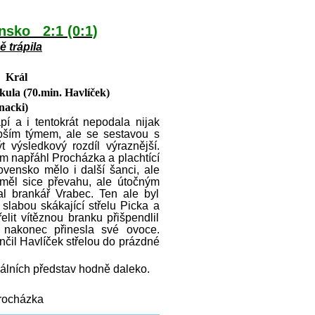
nsko 2:1 (0:1)
ě trápila
 Král
la (70.min. Havlíček)
nacki)
í a i tentokrát nepodala nijak
epším týmem, ale se sestavou s
 výsledkový rozdíl výraznější.
5m napřáhl Procházka a plachtící
ovensko mělo i další šanci, ale
 měl sice převahu, ale útočným
l brankář Vrabec. Ten ale byl
slabou skákající střelu Picka a
lit vítěznou branku přišpendlil
nakonec přinesla své ovoce.
nčil Havlíček střelou do prázdné
ních představ hodně daleko.
Procházka