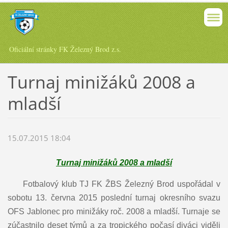
Oficiální stránky FK Železný Brod z.s.
Turnaj minižáků 2008 a
mladší
15.07.2015 18:04
Turnaj minižáků 2008 a mladší
Fotbalový klub TJ FK ŽBS Železný Brod uspořádal v
sobotu 13. června 2015 poslední turnaj okresního svazu
OFS Jablonec pro minižáky roč. 2008 a mladší. Turnaje se
zúčastnilo deset týmů a za tropického počasí diváci viděli