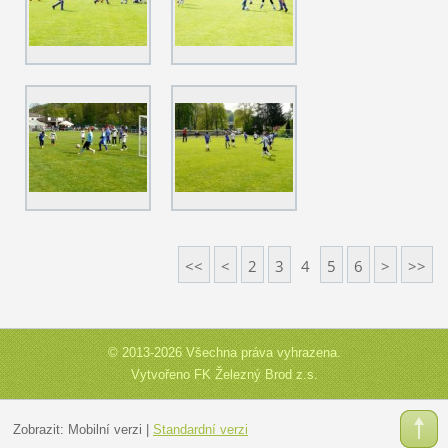
<<
<
2
3
4
5
6
>
>>
© 2013-2026 Všechna práva vyhrazena.
Vytvořeno FK Železný Brod z.s.
Zobrazit:
Mobilní verzi
|
Standardní verzi