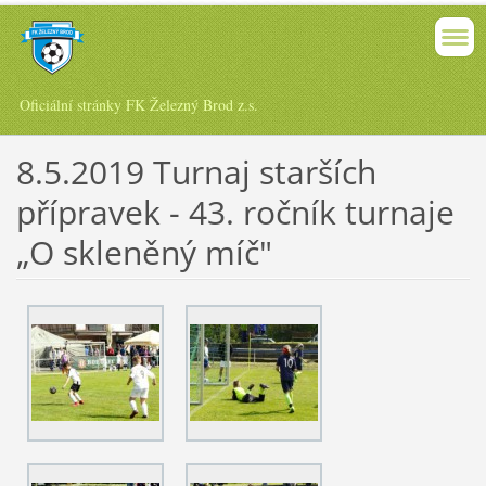
Oficiální stránky FK Železný Brod z.s.
8.5.2019 Turnaj starších
přípravek - 43. ročník turnaje
„O skleněný míč"